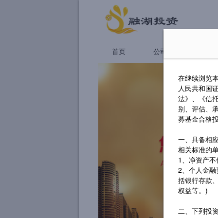
首页
公司简介
基
在继续浏览本
人民共和国
法》、《信
别、评估、
募基金合格
一、具备相应
相关标准的
1、净资产不
2、个人金融
括银行存款
权益等。)
二、下列投