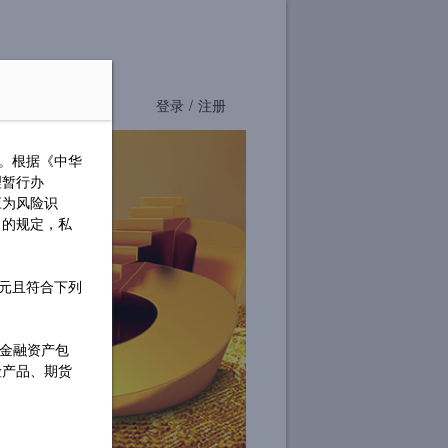
登录
/
注册
”。根据《中华
理暂行办
应为风险识
》的规定，私
万元且符合下列
称金融资产包
险产品、期货