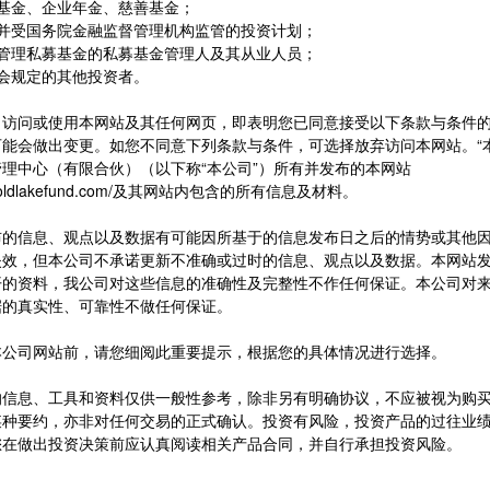
障基金、企业年金、慈善基金；
立并受国务院金融监督管理机构监管的投资计划；
所管理私募基金的私募基金管理人及其从业人员；
会规定的其他投资者。
产品信息
公
more
more
、访问或使用本网站及其任何网页，即表明您已同意接受以下条款与条件
能会做出变更。如您不同意下列条款与条件，可选择放弃访问本网站。“
，位于上
融湖精选（中国龙精选）
[置顶]
激浊扬
理中心（有限合伙）（以下称“本公司”）所有并发布的本网站
00万
ww.goldlakefund.com/及其网站内包含的所有信息及材料。
融湖成长基金-母基金
[置顶]
融
、校园基
布的信息、观点以及数据有可能因所基于的信息发布日之后的情势或其他
融湖成长基金-起点子基金
证券投资
失效，但本公司不承诺更新不准确或过时的信息、观点以及数据。本网站
开的资料，我公司对这些信息的准确性及完整性不作任何保证。本公司对
融湖成长基金-精选一期子基金
A股暴跌
据的真实性、可靠性不做任何保证。
融湖成长基金-精选二期子基金
学博士，
本公司网站前，请您细阅此重要提示，根据您的具体情况进行选择。
融湖交大校园基金
多年研究
的信息、工具和资料仅供一般性参考，除非另有明确协议，不应被视为购
对冲基金
某种要约，亦非对任何交易的正式确认。投资有风险，投资产品的过往业
您在做出投资决策前应认真阅读相关产品合同，并自行承担投资风险。
之前担任
华本人曾
载资料有关的所有版权、专利权、知识产权及其他产权均为本公司所有。