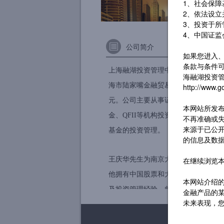
1、社会保
2、依法设
3、投资于
4、中国证监
公司简介
如果您进入
条款与条件可
上海融湖投资管理中心（有限合伙）
海融湖投资管
海市陆家嘴金融贸易区，注册资本1,0
http://w
元。公司主要从事证券投资信托计划
本网站所发
金、QFII等机构投资者和契约式私募
不再准确或
来源于已公
基金的投资管理。
的信息及数
王庆华先生为南京大学工科学士经济
在继续浏览
他拥有中国股票和大中华股票市场20
本网站介绍
及投资管理经验。曾参与海外大中华
金融产品的
未来表现，
的研究及投资管理，在创设融湖投资
涌峰投资的合伙人及投资总监。王庆
与本网站所