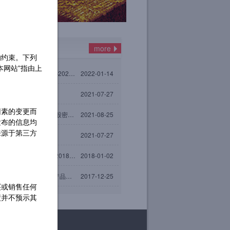
司动态
more
的约束。下列
本网站”指由上
清、唯有远见 ——2022年致投资者的一封信
2022-01-14
湖投资启用新公司标识
2021-07-27
因素的变更而
中国证券报报道：锂储量成“牛股密码” 2023年有望迎来行业分水岭
2021-08-25
发布的信息均
来源于第三方
机构抄底路线图
2021-07-27
拥抱新时代、牛市新起点 ——2018致融湖投资者的一封信
2018-01-02
十年回报，名列前茅——私募产品任期回报榜
2017-12-25
买或销售任何
绩并不预示其
上证6124点10年了！融湖精选增长465.28%
2017-10-20
动荡之中，不破不立——2017年致投资者的一封信
2017-01-03